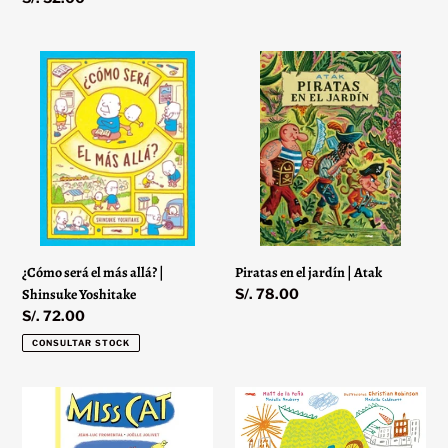
habitual
¿Cómo
Piratas
será
en
el
el
más
jardín
allá?
|
|
Atak
Shinsuke
Yoshitake
¿Cómo será el más allá? |
Piratas en el jardín | Atak
Shinsuke Yoshitake
Precio
S/. 78.00
habitual
Precio
S/. 72.00
habitual
CONSULTAR STOCK
Miss
Milo
Cat
imagina
1:
el