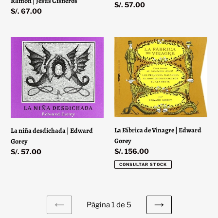
Ramón | Jesús Cisneros
Precio
S/. 57.00
Precio
S/. 67.00
habitual
habitual
La
La
niña
Fábrica
desdichada
de
|
Vinagre
Edward
|
Gorey
Edward
Gorey
La Fábrica de Vinagre | Edward
La niña desdichada | Edward
Gorey
Gorey
Precio
S/. 156.00
Precio
S/. 57.00
habitual
habitual
CONSULTAR STOCK
Página 1 de 5
PAGINA
SIGUIENTE