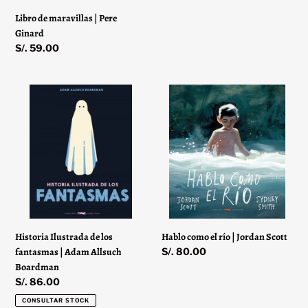
habitual
Libro de maravillas | Pere
Ginard
Precio
S/. 59.00
habitual
Historia
Hablo
Ilustrada
como
de
el
los
río
fantasmas
|
|
Jordan
Adam
Scott
Allsuch
Boardman
Historia Ilustrada de los
Hablo como el río | Jordan Scott
fantasmas | Adam Allsuch
Precio
S/. 80.00
habitual
Boardman
Precio
S/. 86.00
habitual
CONSULTAR STOCK