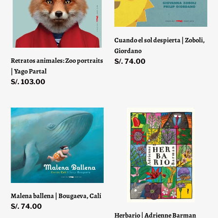
|
|
Yago
Zoboli,
Partal
Giordano
Cuando el sol despierta | Zoboli,
Giordano
Retratos animales: Zoo portraits
Precio
S/. 74.00
| Yago Partal
habitual
Precio
S/. 103.00
habitual
Malena
Herbario
ballena
|
|
Adrienne
Bougaeva,
Barman
Calí
Malena ballena | Bougaeva, Calí
Precio
S/. 74.00
Herbario | Adrienne Barman
habitual