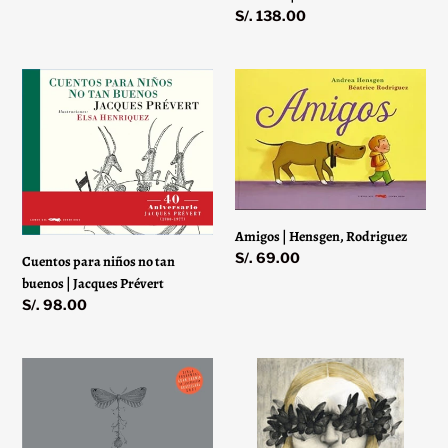
Precio
S/. 138.00
habitual
Cuentos
Amigos
para
|
niños
Hensgen,
no
Rodriguez
tan
buenos
|
Jacques
Amigos | Hensgen, Rodriguez
Prévert
Precio
S/. 69.00
Cuentos para niños no tan
habitual
buenos | Jacques Prévert
Precio
S/. 98.00
habitual
Una
Un
Luz
milagro
Diminuta
para
Surgió
Helen