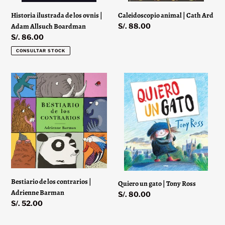
Historia ilustrada de los ovnis |
Caleidoscopio animal | Cath Ard
Adam Allsuch Boardman
Precio
S/. 88.00
habitual
Precio
S/. 86.00
habitual
CONSULTAR STOCK
Bestiario
Quiero
de
un
los
gato
contrarios
|
|
Tony
Adrienne
Ross
Barman
Bestiario de los contrarios |
Quiero un gato | Tony Ross
Adrienne Barman
Precio
S/. 80.00
Precio
S/. 52.00
habitual
habitual