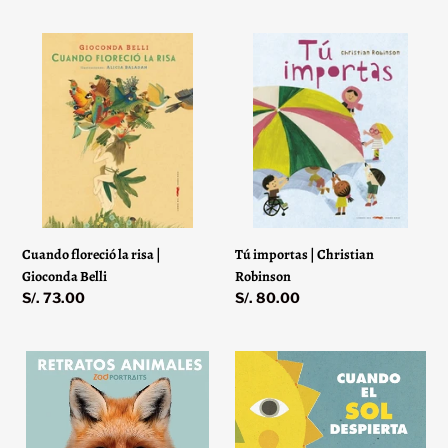
Cuando
Tú
floreció
importas
la
|
risa
Christian
|
Robinson
Gioconda
Belli
Cuando floreció la risa |
Tú importas | Christian
Gioconda Belli
Robinson
Precio
S/. 73.00
Precio
S/. 80.00
habitual
habitual
Retratos
Cuando
animales:
el
Zoo
sol
portraits
despierta