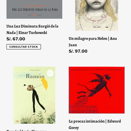
de
|
la
Ana
Nada
Juan
|
Una Luz Diminuta Surgió de la
Einar
Nada | Einar Turkowski
Turkowski
Un milagro para Helen | Ana
Precio
S/. 67.00
Juan
habitual
CONSULTAR STOCK
Precio
S/. 97.00
habitual
Ramón
La
|
procaz
Jesús
intimación
Cisneros
|
Edward
Gorey
La procaz intimación | Edward
Gorey