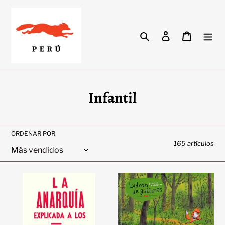
Ir
directamente
al
Buscar
Ingresar
Carrito
contenido
C
Infantil
o
l
ORDENAR POR
165 artículos
e
c
La
Ladrón
c
anarquía
de
explicada
gallinas
i
a
|
ó
los
Beatrice