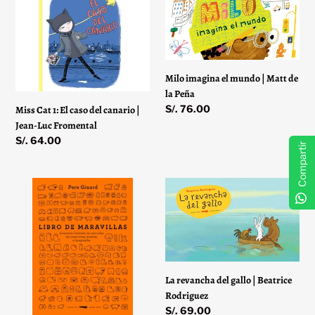
El
mundo
caso
|
del
Matt
canario
de
|
la
Milo imagina el mundo | Matt de
Jean-
Peña
la Peña
Luc
Precio
S/. 76.00
Miss Cat 1: El caso del canario |
Fromental
habitual
Jean-Luc Fromental
Precio
S/. 64.00
Compartir
habitual
Libro
La
de
revancha
maravillas
del
|
gallo
Pere
|
Ginard
Beatrice
Rodriguez
La revancha del gallo | Beatrice
Rodriguez
Precio
S/. 69.00