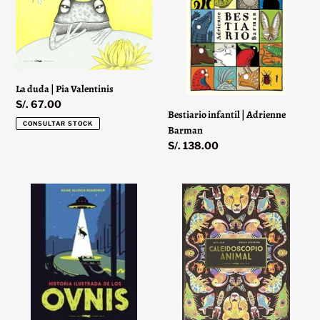
Pia
Adrienne
Valentinis
Barman
La duda | Pia Valentinis
Precio
S/. 67.00
Bestiario infantil | Adrienne
habitual
CONSULTAR STOCK
Barman
Precio
S/. 138.00
habitual
Historia
Caleidoscopio
ilustrada
animal
de
|
los
Cath
ovnis
Ard
|
Adam
Allsuch
Boardman