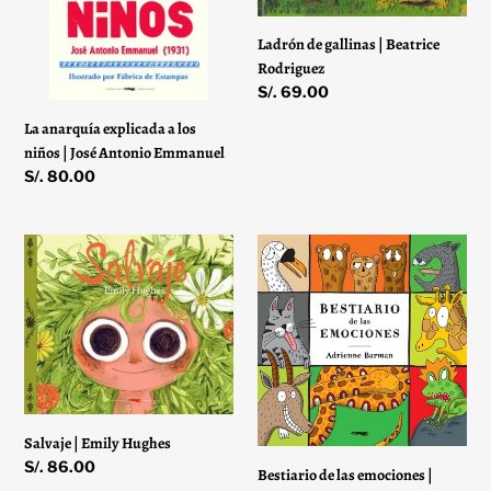
niños
Rodriguez
n
|
Ladrón de gallinas | Beatrice
:
José
Rodriguez
Antonio
Precio
S/. 69.00
Emmanuel
habitual
La anarquía explicada a los
niños | José Antonio Emmanuel
Precio
S/. 80.00
habitual
Salvaje
Bestiario
|
de
Emily
las
Hughes
emociones
|
Adrienne
Barman
Salvaje | Emily Hughes
Precio
S/. 86.00
Bestiario de las emociones |
habitual