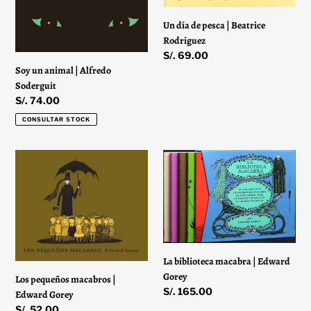
Rodriguez
Un día de pesca | Beatrice
Rodriguez
Precio
S/. 69.00
Soy un animal | Alfredo
habitual
Soderguit
Precio
S/. 74.00
habitual
CONSULTAR STOCK
Los
La
pequeños
biblioteca
macabros
macabra
|
|
Edward
Edward
Gorey
Gorey
La biblioteca macabra | Edward
Gorey
Los pequeños macabros |
Precio
S/. 165.00
Edward Gorey
habitual
Precio
S/. 52.00