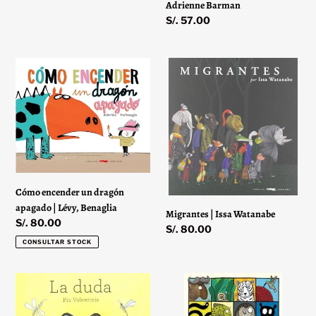
Adrienne Barman
Precio
S/. 57.00
habitual
Cómo
Migrantes
encender
|
un
Issa
dragón
Watanabe
apagado
|
Lévy,
Benaglia
Cómo encender un dragón
apagado | Lévy, Benaglia
Migrantes | Issa Watanabe
Precio
S/. 80.00
Precio
S/. 80.00
habitual
habitual
CONSULTAR STOCK
La
Bestiario
duda
infantil
|
|