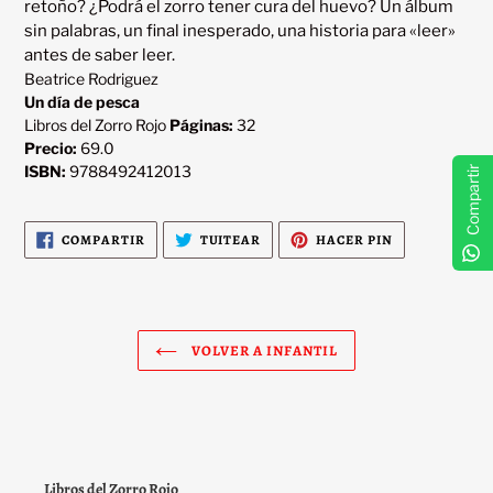
retoño? ¿Podrá el zorro tener cura del huevo? Un álbum 
sin palabras, un final inesperado, una historia para «leer» 
Beatrice Rodriguez
Un día de pesca
Libros del Zorro Rojo
Páginas:
32
Precio:
69.0
ISBN:
9788492412013
Compartir
COMPARTIR
TUITEAR
PINEAR
COMPARTIR
TUITEAR
HACER PIN
EN
EN
EN
FACEBOOK
TWITTER
PINTEREST
VOLVER A INFANTIL
Libros del Zorro Rojo