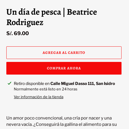
Un día de pesca | Beatrice
Rodriguez
Precio
S/. 69.00
habitual
AGREGAR AL CARRITO
COMPRAR AHORA
Agregando
Retiro disponible en
Calle Miguel Dasso 111, San Isidro
el
Normalmente está listo en 24 horas
producto
Ver información de la tienda
a
tu
carrito
Un amor poco convencional, una cría por nacer y una 
nevera vacía. ¿Conseguirá la gallina el alimento para su 