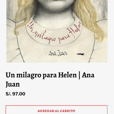
Un milagro para Helen | Ana
Juan
Precio
S/. 97.00
habitual
AGREGAR AL CARRITO