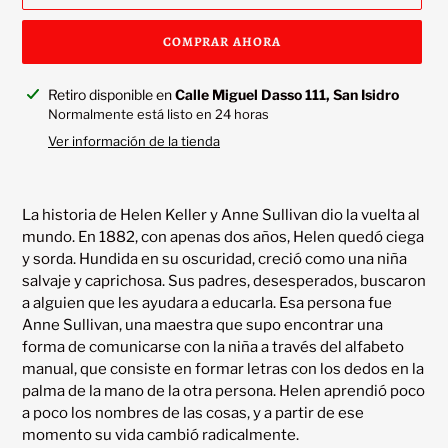
COMPRAR AHORA
Agregando
Retiro disponible en
Calle Miguel Dasso 111, San Isidro
el
Normalmente está listo en 24 horas
producto
Ver información de la tienda
a
tu
carrito
La historia de Helen Keller y Anne Sullivan dio la vuelta al 
mundo. En 1882, con apenas dos años, Helen quedó ciega 
y sorda. Hundida en su oscuridad, creció como una niña 
salvaje y caprichosa. Sus padres, desesperados, buscaron 
a alguien que les ayudara a educarla. Esa persona fue 
Anne Sullivan, una maestra que supo encontrar una 
forma de comunicarse con la niña a través del alfabeto 
manual, que consiste en formar letras con los dedos en la 
palma de la mano de la otra persona. Helen aprendió poco 
a poco los nombres de las cosas, y a partir de ese 
momento su vida cambió radicalmente.
