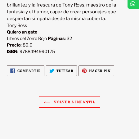
brillantez y la frescura de Tony Ross, maestro de la 
fantasía y el humor, capaz de crear personajes que 
Tony Ross
Quiero un gato
Libros del Zorro Rojo
Páginas:
32
Precio:
80.0
ISBN:
9788494990175
COMPARTIR
TUITEAR
PINEAR
COMPARTIR
TUITEAR
HACER PIN
EN
EN
EN
FACEBOOK
TWITTER
PINTEREST
VOLVER A INFANTIL