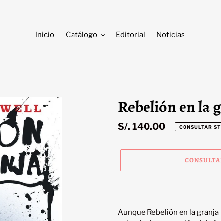
Inicio
Catálogo
Editorial
Noticias
Rebelión en la 
Precio
S/. 140.00
CONSULTAR S
habitual
CONSULTA
Agregando
el
producto
Aunque Rebelión en la granja
a