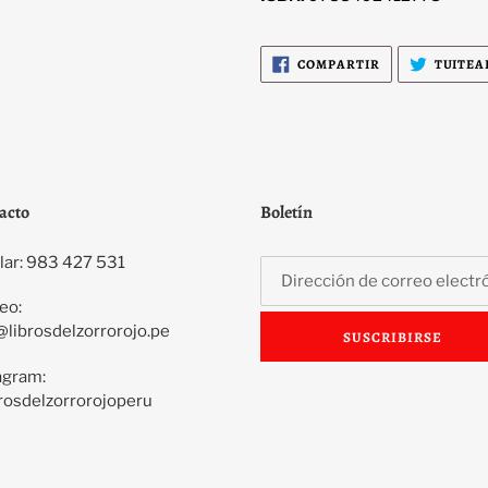
COMPARTIR
COMPARTIR
TUITEA
EN
FACEBOOK
acto
Boletín
lar: 983 427 531
eo:
@librosdelzorrorojo.pe
SUSCRIBIRSE
agram:
rosdelzorrorojoperu