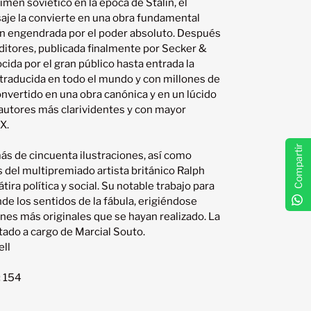
men soviético en la época de Stalin, el 
aje la convierte en una obra fundamental 
n engendrada por el poder absoluto. Después 
ditores, publicada finalmente por Secker & 
ida por el gran público hasta entrada la 
 traducida en todo el mundo y con millones de 
nvertido en una obra canónica y en un lúcido 
 autores más clarividentes y con mayor 
.

Compartir
ás de cincuenta ilustraciones, así como 
del multipremiado artista británico Ralph 
ra política y social. Su notable trabajo para 
nde los sentidos de la fábula, erigiéndose 
nes más originales que se hayan realizado. La 
ll
:
154