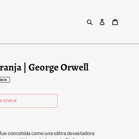
Buscar
Ingresar
Carrito
granja | George Orwell
TOCK
R STOCK
 fue concebida como una sátira devastadora 