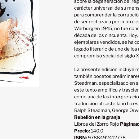
sobre la degeneración del régi
tu
carácter universal de su mens
carrito
para comprender la corrupció
de ser rechazada por cuatro e
Warburg en 1945, no fue conoc
década de los cincuenta. Hoy,
ejemplares vendidos, se ha co
legado literario de uno de los
compromiso social del siglo XX
La presente edición incluye m
también bocetos preliminares 
Steadman, especializado en sáti
este texto amplifica y trascie
como una de las interpretacio
Ralph Steadman, George Orwe
Rebelión en la granja
Libros del Zorro Rojo
Páginas
Precio:
140.0
ISBN:
9788492412778