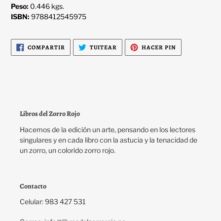
Peso:
0.446 kgs.
ISBN:
9788412545975
COMPARTIR
TUITEAR
PINEAR
COMPARTIR
TUITEAR
HACER PIN
EN
EN
EN
FACEBOOK
TWITTER
PINTEREST
Libros del Zorro Rojo
Hacemos de la edición un arte, pensando en los lectores
singulares y en cada libro con la astucia y la tenacidad de
un zorro, un colorido zorro rojo.
Contacto
Celular: 983 427 531