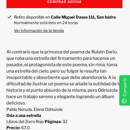
COMPRAR AHORA
Agregando
Retiro disponible en
Calle Miguel Dasso 111, San Isidro
el
Normalmente está listo en 24 horas
producto
Ver información de la tienda
a
tu
carrito
Al contrario que la princesa del poema de Rubén Darío, 
que roba una estrella del firmamento para hacerse un 
pasador, el protagonista de este poema, sin rima, toma 
una estrella del cielo, pero su fulgor le resulta tan 
insoportable y absorbente que debe abandonarla. A la 
Compartir
dificultad de ilustrar un poema se añade la sutilidad de la 
historia y el punto absurdo de la misma, pero Odriozola 
hace un trabajo sereno y elegante logrando un álbum 
Pablo Neruda, Elena Odriozola
Oda a una estrella
Libros del Zorro Rojo
Páginas:
32
Precio:
67.0