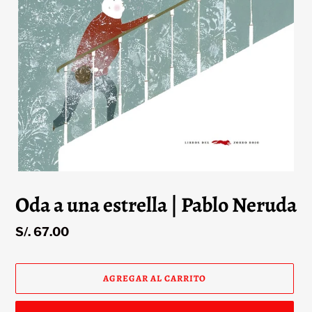
Oda a una estrella | Pablo Neruda
Precio
S/. 67.00
habitual
AGREGAR AL CARRITO