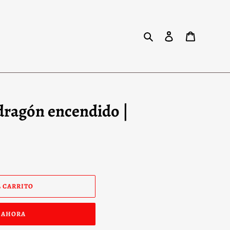
Buscar
Ingresar
Carrito
dragón encendido |
 CARRITO
 AHORA