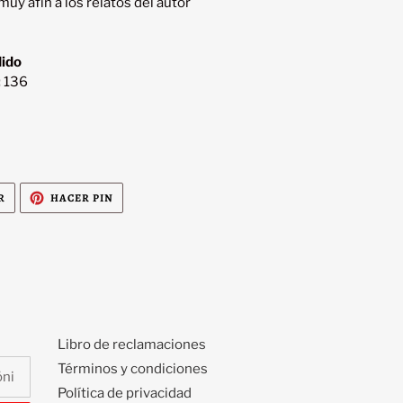
uy afín a los relatos del autor 
dido
:
136
TUITEAR
PINEAR
R
HACER PIN
EN
EN
TWITTER
PINTEREST
Libro de reclamaciones
Términos y condiciones
Política de privacidad