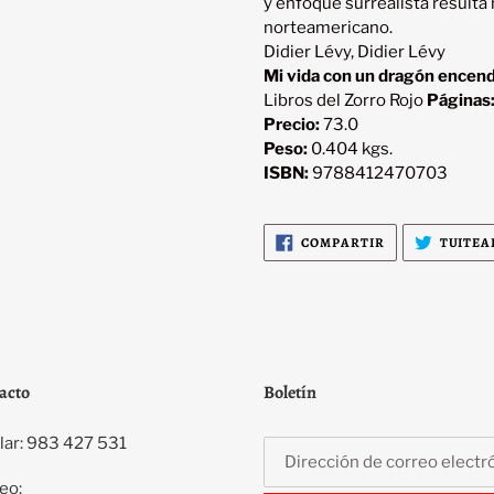
y enfoque surrealista resulta m
Didier Lévy, Didier Lévy
Mi vida con un dragón encen
Libros del Zorro Rojo
Páginas
Precio:
73.0
Peso:
0.404 kgs.
ISBN:
9788412470703
COMPARTIR
COMPARTIR
TUITEA
EN
FACEBOOK
acto
Boletín
lar: 983 427 531
eo: