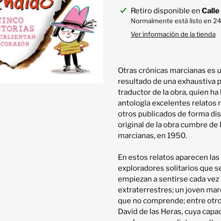
Agregando
Retiro disponible en
Calle
el
Normalmente está listo en 24
producto
Ver información de la tienda
a
tu
carrito
Otras crónicas marcianas es un
resultado de una exhaustiva p
traductor de la obra, quien ha 
antología excelentes relatos m
otros publicados de forma dis
original de la obra cumbre de 
marcianas, en 1950.

En estos relatos aparecen las
exploradores solitarios que se
empiezan a sentirse cada vez
extraterrestres; un joven mar
que no comprende; entre otros
David de las Heras, cuya capac