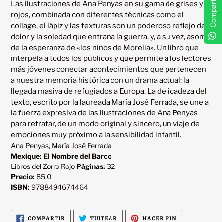
Compartir
Las ilustraciones de Ana Penyas en su gama de grises y 
rojos, combinada con diferentes técnicas como el 
collage, el lápiz y las texturas son un poderoso reflejo del 
dolor y la soledad que entraña la guerra, y, a su vez, asomo 
de la esperanza de «los niños de Morelia». Un libro que 
interpela a todos los públicos y que permite a los lectores 
más jóvenes conectar acontecimientos que pertenecen 
a nuestra memoria histórica con un drama actual: la 
llegada masiva de refugiados a Europa. La delicadeza del 
texto, escrito por la laureada María José Ferrada, se une a 
la fuerza expresiva de las ilustraciones de Ana Penyas 
para retratar, de un modo original y sincero, un viaje de 
Ana Penyas, María José Ferrada
Mexique: El Nombre del Barco
Libros del Zorro Rojo
Páginas:
32
Precio:
85.0
ISBN:
9788494674464
COMPARTIR
TUITEAR
PINEAR
COMPARTIR
TUITEAR
HACER PIN