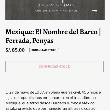
Mexique: El Nombre del Barco |
Ferrada, Penyas
Precio
S/. 85.00
CONSULTAR STOCK
habitual
CONSULTAR STOCK
Agregando
el
producto
El 27 de mayo de 1937, en plena guerra civil, 456 hijos e 
a
hijas de republicanos embarcaron en el trasatlántico 
tu
Mexique, que zarpó desde Burdeos rumbo a México. 
carrito
Estaba previsto que permanecieran allí tres o cuatro 