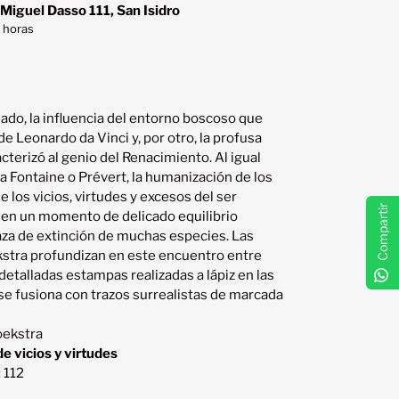
 Miguel Dasso 111, San Isidro
 horas
lado, la influencia del entorno boscoso que 
de Leonardo da Vinci y, por otro, la profusa 
terizó al genio del Renacimiento. Al igual 
a Fontaine o Prévert, la humanización de los 
 los vicios, virtudes y excesos del ser 
Compartir
n en un momento de delicado equilibrio 
za de extinción de muchas especies. Las 
stra profundizan en este encuentro entre 
etalladas estampas realizadas a lápiz en las 
se fusiona con trazos surrealistas de marcada 
oekstra
e vicios y virtudes
:
112