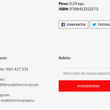
Peso:
0.24 kgs.
ISBN:
9788412152173
COMPARTIR
COMPARTIR
TUITEA
EN
FACEBOOK
acto
Boletín
lar: 983 427 531
eo:
@librosdelzorrorojo.pe
SUSCRIBIRSE
agram:
rosdelzorrorojoperu