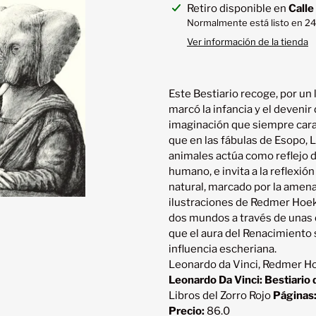
Agregando
Retiro disponible en
Calle
el
Normalmente está listo en 24
producto
Ver información de la tienda
a
tu
carrito
Este Bestiario recoge, por un 
marcó la infancia y el devenir 
imaginación que siempre carac
que en las fábulas de Esopo, L
animales actúa como reflejo de
humano, e invita a la reflexió
natural, marcado por la amena
ilustraciones de Redmer Hoek
dos mundos a través de unas d
que el aura del Renacimiento 
Leonardo da Vinci, Redmer H
Leonardo Da Vinci: Bestiario d
Libros del Zorro Rojo
Páginas
Precio:
86.0