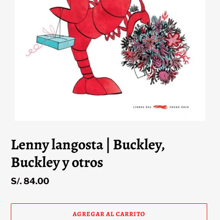
Lenny langosta | Buckley,
Buckley y otros
Precio
S/. 84.00
habitual
AGREGAR AL CARRITO