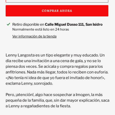
COMPRAR AHORA
Agregando
Retiro disponible en
Calle Miguel Dasso 111, San Isidro
el
Normalmente está listo en 24 horas
producto
Ver información de la tienda
a
tu
carrito
Lenny Langosta es un tipo elegante y muy educado. Un 
día recibe una invitación a una cena de gala, y no se lo 
piensa dos veces. Se acicala y compra regalos para los 
anfitriones. Nada más llegar, todos lo reciben con euforia. 
«¡No tenía ni idea de que yo fuera el invitado de honor!», 
exclama Lenny, sonrojado.

Pero, ¡atención!, algo hace sospechar a Imogen, la más 
pequeña de la familia, que, sin dar mayor explicación, saca 
a Lenny a regañadientes de la fiesta.
