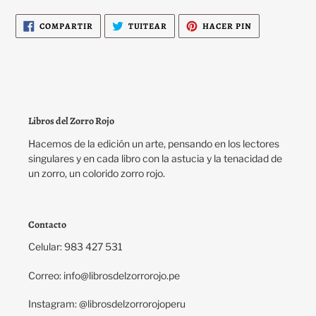
COMPARTIR
TUITEAR
PINEAR
COMPARTIR
TUITEAR
HACER PIN
EN
EN
EN
FACEBOOK
TWITTER
PINTEREST
Libros del Zorro Rojo
Hacemos de la edición un arte, pensando en los lectores
singulares y en cada libro con la astucia y la tenacidad de
un zorro, un colorido zorro rojo.
Contacto
Celular: 983 427 531
Correo: info@librosdelzorrorojo.pe
Instagram: @librosdelzorrorojoperu