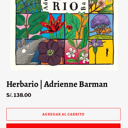
Herbario | Adrienne Barman
Precio
S/. 138.00
habitual
AGREGAR AL CARRITO