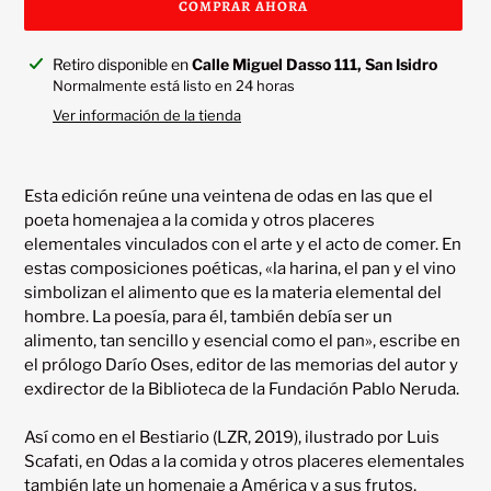
COMPRAR AHORA
Agregando
Retiro disponible en
Calle Miguel Dasso 111, San Isidro
el
Normalmente está listo en 24 horas
producto
Ver información de la tienda
a
tu
carrito
Esta edición reúne una veintena de odas en las que el 
poeta homenajea a la comida y otros placeres 
elementales vinculados con el arte y el acto de comer. En 
estas composiciones poéticas, «la harina, el pan y el vino 
simbolizan el alimento que es la materia elemental del 
hombre. La poesía, para él, también debía ser un 
alimento, tan sencillo y esencial como el pan», escribe en 
el prólogo Darío Oses, editor de las memorias del autor y 
exdirector de la Biblioteca de la Fundación Pablo Neruda.

Así como en el Bestiario (LZR, 2019), ilustrado por Luis 
Scafati, en Odas a la comida y otros placeres elementales 
también late un homenaje a América y a sus frutos, 