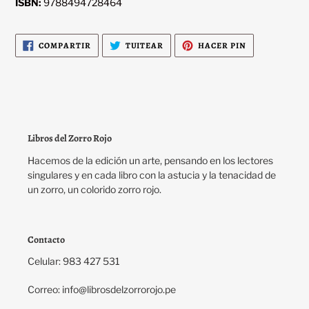
ISBN:
9788494728464
COMPARTIR
TUITEAR
PINEAR
COMPARTIR
TUITEAR
HACER PIN
EN
EN
EN
FACEBOOK
TWITTER
PINTEREST
Libros del Zorro Rojo
Hacemos de la edición un arte, pensando en los lectores
singulares y en cada libro con la astucia y la tenacidad de
un zorro, un colorido zorro rojo.
Contacto
Celular: 983 427 531
Correo: info@librosdelzorrorojo.pe