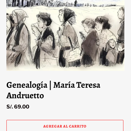
Genealogía | María Teresa
Andruetto
Precio
S/. 69.00
habitual
AGREGAR AL CARRITO