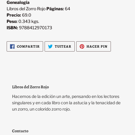
Genealogía
Libros del Zorro Rojo
Páginas:
64
Precio:
69.0
Peso:
0.343 kgs.
ISBN:
9788412970173
COMPARTIR
TUITEAR
PINEAR
COMPARTIR
TUITEAR
HACER PIN
EN
EN
EN
FACEBOOK
TWITTER
PINTEREST
Libros del Zorro Rojo
Hacemos de la edición un arte, pensando en los lectores
singulares y en cada libro con la astucia y la tenacidad de
un zorro, un colorido zorro rojo.
Contacto