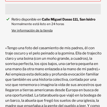
Agregando
Retiro disponible en
Calle Miguel Dasso 111, San Isidro
el
Normalmente está listo en 24 horas
producto
Ver información de la tienda
a
tu
carrito
«Tengo una foto del casamiento de mis padres, él con 
traje oscuro y el pelo peinado a la gomina. Ella de trajecito 
claro y una boina (con un moño grande, a cuadros), la 
sonrisa perfecta, los ojos bajos, una cartera pequeña en 
una mano (la otra mano enlazada a la mano de mi padre).» 
Así empieza esta delicada y profunda evocación familiar 
que también es una historia colectiva, contada por una 
voz que rememora o imagina la vida de sus ancestros que 
llegaron a tierras americanas desde Europa en busca de 
una oportunidad. La tatarabuela que viajó en la bodega de 
un barco, la abuela que fregó los suelos de una iglesia, la 
madre que enseñaba a la gente del pueblo a leer. Y como 