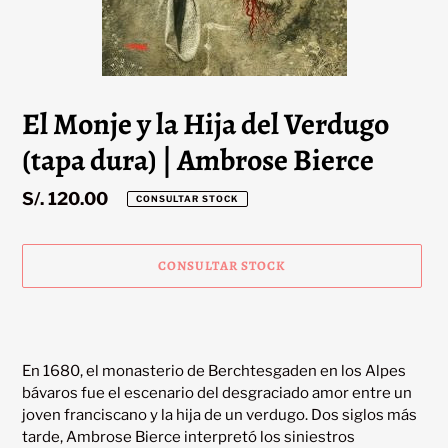
El Monje y la Hija del Verdugo
(tapa dura) | Ambrose Bierce
Precio
S/. 120.00
CONSULTAR STOCK
habitual
CONSULTAR STOCK
Agregando
el
producto
En 1680, el monasterio de Berchtesgaden en los Alpes 
a
bávaros fue el escenario del desgraciado amor entre un 
tu
joven franciscano y la hija de un verdugo. Dos siglos más 
carrito
tarde, Ambrose Bierce interpretó los siniestros 