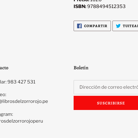
ISBN:
9788494512353
COMPARTIR
COMPARTIR
TUITEA
EN
FACEBOOK
acto
Boletín
lar: 983 427 531
eo:
@librosdelzorrorojo.pe
SUSCRIBIRSE
agram:
rosdelzorrorojoperu