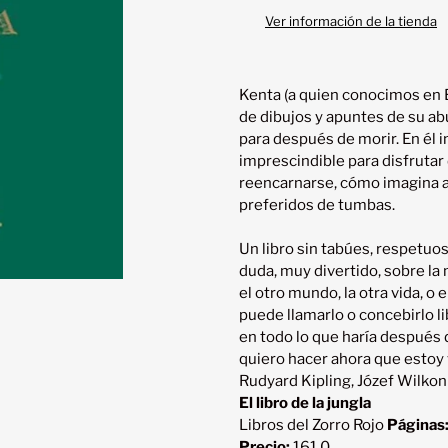
producto
Ver información de la tienda
a
tu
carrito
Kenta (a quien conocimos en E
de dibujos y apuntes de su abu
para después de morir. En él in
imprescindible para disfrutar d
reencarnarse, cómo imagina a 
preferidos de tumbas.

Un libro sin tabúes, respetuos
duda, muy divertido, sobre la 
el otro mundo, la otra vida, o e
puede llamarlo o concebirlo l
en todo lo que haría después d
Rudyard Kipling, Józef Wilkon
El libro de la jungla
Libros del Zorro Rojo
Páginas
Precio:
161.0