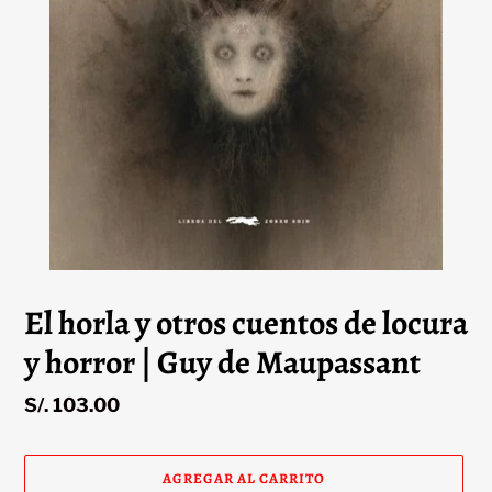
El horla y otros cuentos de locura
y horror | Guy de Maupassant
Precio
S/. 103.00
habitual
AGREGAR AL CARRITO