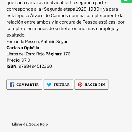
que cada carta sea inolvidable. La segunda parte 
corresponde a la «Segunda etapa 1929  1930»; ya para 
esta época Álvaro de Campos domina completamente la 
relación entre ambos y la cordura de Pessoa está casi por 
completo en manos de su heterónimo más complejo y 
Fernando Pessoa, Antonio Seguí
Cartas a Ophélia
Libros del Zorro Rojo
Páginas:
176
Precio:
97.0
ISBN:
9788494512360
COMPARTIR
TUITEAR
PINEAR
COMPARTIR
TUITEAR
HACER PIN
EN
EN
EN
FACEBOOK
TWITTER
PINTEREST
Libros del Zorro Rojo