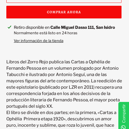
COMPRAR AHORA
Agregando
Retiro disponible en
Calle Miguel Dasso 111, San Isidro
el
Normalmente está listo en 24 horas
producto
Ver información de la tienda
a
tu
carrito
Libros del Zorro Rojo publica las Cartas a Ophélia de 
Fernando Pessoa en un volumen prologado por Antonio 
Tabucchi e ilustrado por Antonio Seguí, una de las 
mayores figuras del arte contemporáneo. La reedición de 
este epistolario (publicado por LZR en 2011) recupera una 
correspondencia forjada en los años decisivos de la 
producción literaria de Fernando Pessoa, el mayor poeta 
portugués del siglo XX. 

Compartir
El libro se divide en dos partes; en la primera, «Cartas a 
Ophélia  Primera etapa 1920», descubrimos un amor 
puro, inocente y sublime, que roza lo juvenil, que hace 