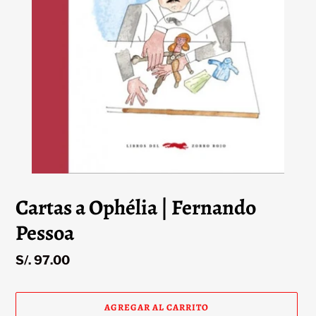
Cartas a Ophélia | Fernando
Pessoa
Precio
S/. 97.00
habitual
AGREGAR AL CARRITO