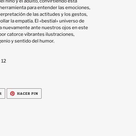
l niño y el adulto, convirtiendo esta 
 herramienta para entender las emociones, 
erpretación de las actitudes y los gestos, 
llar la empatía. El «bestial» universo de 
 nuevamente ante nuestros ojos en este 
r catorce vibrantes ilustraciones, 
:
12
TUITEAR
PINEAR
R
HACER PIN
EN
EN
TWITTER
PINTEREST