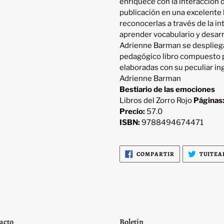
enriquece con la interacción de
publicación en una excelente
reconocerlas a través de la int
aprender vocabulario y desarro
Adrienne Barman se despliega
pedagógico libro compuesto po
Adrienne Barman
Bestiario de las emociones
Libros del Zorro Rojo
Páginas
Precio:
57.0
ISBN:
9788494674471
COMPARTIR
COMPARTIR
TUITEA
EN
FACEBOOK
acto
Boletín