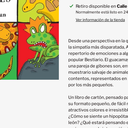
Agregando
Retiro disponible en
Calle
el
Normalmente está listo en 24
producto
Ver información de la tienda
a
tu
carrito
Desde una perspectiva en la qu
la simpatía más disparatada, 
repertorio de emociones a alg
popular Bestiario. El guacamay
una pareja de gibones son, en
muestrario salvaje de animal
contentos, representados en s
por los más pequeños.

Un libro de cartón, pensado pa
su formato pequeño, de fácil m
atractivos colores e irresistibl
¿Cómo se siente un hipopótam
león? ¿Qué estará pensando el 