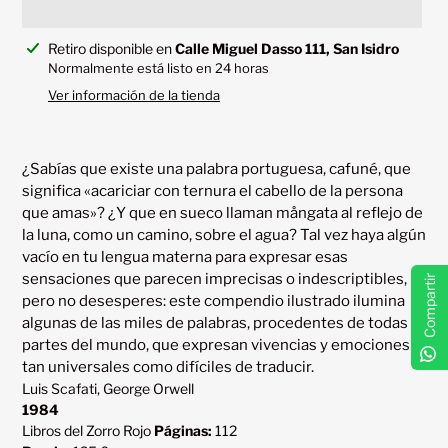
Agregando
Retiro disponible en
Calle Miguel Dasso 111, San Isidro
el
Normalmente está listo en 24 horas
producto
Ver información de la tienda
a
tu
carrito
¿Sabías que existe una palabra portuguesa, cafuné, que 
significa «acariciar con ternura el cabello de la persona 
que amas»? ¿Y que en sueco llaman mångata al reflejo de 
la luna, como un camino, sobre el agua? Tal vez haya algún 
vacío en tu lengua materna para expresar esas 
sensaciones que parecen imprecisas o indescriptibles, 
Compartir
pero no desesperes: este compendio ilustrado ilumina 
algunas de las miles de palabras, procedentes de todas 
partes del mundo, que expresan vivencias y emociones 
Luis Scafati, George Orwell
1984
Libros del Zorro Rojo
Páginas:
112