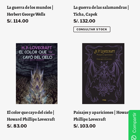
La guerra de las salamandras |
La guerra de los mundos |
Ticha, Capek
Herbert George Wells
Precio
S/. 132.00
Precio
S/. 114.00
habitual
habitual
CONSULTAR STOCK
El
Paisajes
color
y
que
apariciones
cayo
|
del
Howard
cielo
Phillips
|
Lovecraft
Howard
Phillips
Lovecraft
El color que cayo del cielo |
Paisajes y apariciones | Howard
Compartir
Howard Phillips Lovecraft
Phillips Lovecraft
Precio
S/. 83.00
Precio
S/. 103.00
habitual
habitual