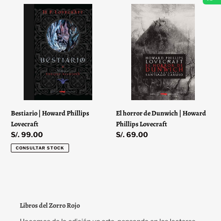
Bestiario
El
|
horror
Howard
de
Phillips
Dunwich
Lovecraft
|
Howard
Phillips
Lovecraft
Bestiario | Howard Phillips
El horror de Dunwich | Howard
Lovecraft
Phillips Lovecraft
Precio
S/. 99.00
Precio
S/. 69.00
habitual
habitual
CONSULTAR STOCK
Libros del Zorro Rojo