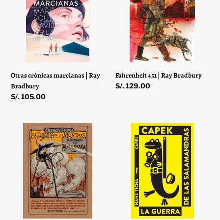
|
Ray
n
Ray
Bradbury
Bradbury
:
Otras crónicas marcianas | Ray
Fahrenheit 451 | Ray Bradbury
Bradbury
Precio
S/. 129.00
habitual
Precio
S/. 105.00
habitual
La
La
guerra
guerra
de
de
los
las
mundos
salamandras
|
|
Herbert
Ticha,
George
Capek
Wells