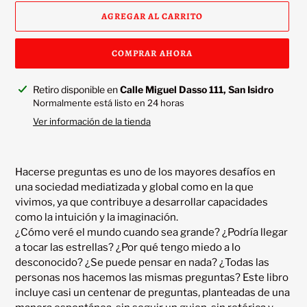
AGREGAR AL CARRITO
COMPRAR AHORA
Agregando
Retiro disponible en
Calle Miguel Dasso 111, San Isidro
el
Normalmente está listo en 24 horas
producto
Ver información de la tienda
a
tu
carrito
Hacerse preguntas es uno de los mayores desafíos en 
una sociedad mediatizada y global como en la que 
vivimos, ya que contribuye a desarrollar capacidades 
como la intuición y la imaginación.

¿Cómo veré el mundo cuando sea grande? ¿Podría llegar 
a tocar las estrellas? ¿Por qué tengo miedo a lo 
desconocido? ¿Se puede pensar en nada? ¿Todas las 
personas nos hacemos las mismas preguntas? Este libro 
incluye casi un centenar de preguntas, planteadas de una 