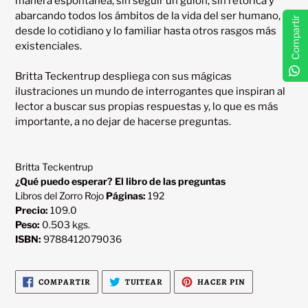
manera espontánea, sin seguir un guion, sin retórica y 
abarcando todos los ámbitos de la vida del ser humano, 
Compartir
desde lo cotidiano y lo familiar hasta otros rasgos más 
existenciales.

Britta Teckentrup despliega con sus mágicas 
ilustraciones un mundo de interrogantes que inspiran al 
lector a buscar sus propias respuestas y, lo que es más 
importante, a no dejar de hacerse preguntas.

Britta Teckentrup
¿Qué puedo esperar? El libro de las preguntas
Libros del Zorro Rojo
Páginas:
192
Precio:
109.0
Peso:
0.503 kgs.
ISBN:
9788412079036
COMPARTIR
TUITEAR
PINEAR
COMPARTIR
TUITEAR
HACER PIN
EN
EN
EN
FACEBOOK
TWITTER
PINTEREST