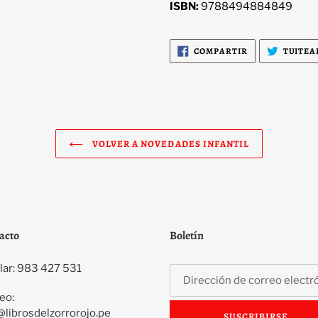
ISBN:
9788494884849
COMPARTIR
COMPARTIR
TUITEA
EN
FACEBOOK
VOLVER A NOVEDADES INFANTIL
acto
Boletín
lar: 983 427 531
eo:
@librosdelzorrorojo.pe
SUSCRIBIRSE