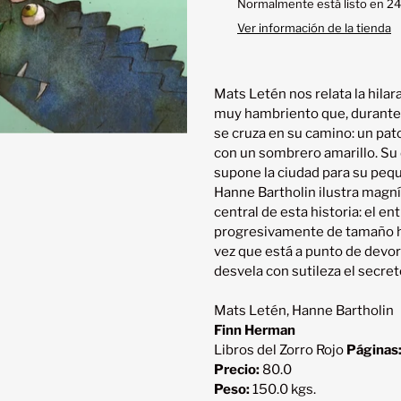
el
Normalmente está listo en 24
producto
Ver información de la tienda
a
tu
carrito
Mats Letén nos relata la hilar
muy hambriento que, durante 
se cruza en su camino: un pato
con un sombrero amarillo. Su 
supone la ciudad para su pequ
Hanne Bartholin ilustra magní
central de esta historia: el 
progresivamente de tamaño has
vez que está a punto de devora
desvela con sutileza el secreto
Mats Letén, Hanne Bartholin
Finn Herman
Libros del Zorro Rojo
Páginas
Precio:
80.0
Peso:
150.0 kgs.