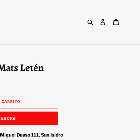
Buscar
Ingresar
Carrito
Mats Letén
 CARRITO
 AHORA
 Miguel Dasso 111, San Isidro