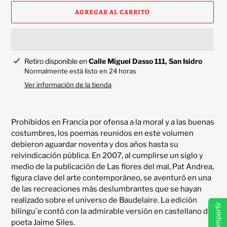
AGREGAR AL CARRITO
Agregando
Retiro disponible en
Calle Miguel Dasso 111, San Isidro
el
Normalmente está listo en 24 horas
producto
Ver información de la tienda
a
tu
carrito
Prohibidos en Francia por ofensa a la moral y a las buenas 
costumbres, los poemas reunidos en este volumen 
debieron aguardar noventa y dos años hasta su 
reivindicación pública. En 2007, al cumplirse un siglo y 
medio de la publicación de Las flores del mal, Pat Andrea, 
figura clave del arte contemporáneo, se aventuró en una 
de las recreaciones más deslumbrantes que se hayan 
realizado sobre el universo de Baudelaire. La edición 
Compartir
bilingu¨e contó con la admirable versión en castellano del 
poeta Jaime Siles.
