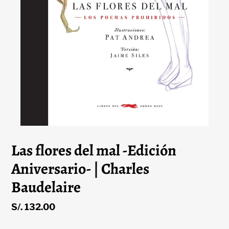
Las flores del mal -Edición
Aniversario- | Charles
Baudelaire
Precio
S/. 132.00
habitual