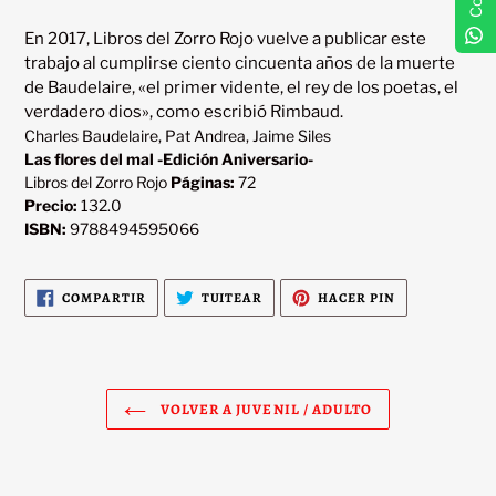
En 2017, Libros del Zorro Rojo vuelve a publicar este 
trabajo al cumplirse ciento cincuenta años de la muerte 
de Baudelaire, «el primer vidente, el rey de los poetas, el 
Charles Baudelaire, Pat Andrea, Jaime Siles
Las flores del mal -Edición Aniversario-
Libros del Zorro Rojo
Páginas:
72
Precio:
132.0
ISBN:
9788494595066
COMPARTIR
TUITEAR
PINEAR
COMPARTIR
TUITEAR
HACER PIN
EN
EN
EN
FACEBOOK
TWITTER
PINTEREST
VOLVER A JUVENIL / ADULTO