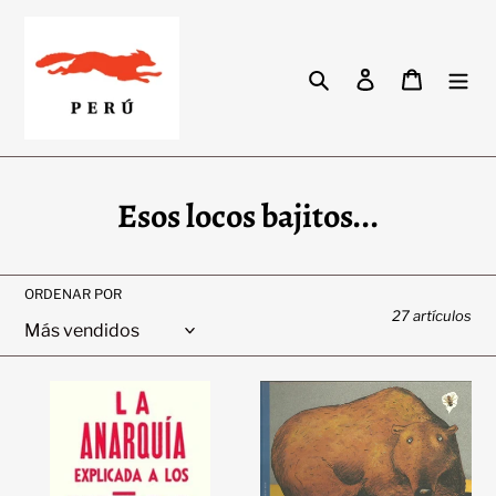
Ir
directamente
al
Buscar
Ingresar
Carrito
contenido
C
Esos locos bajitos...
o
l
ORDENAR POR
27 artículos
e
c
La
El
c
Anarquía
Milagro
Explicada
del
i
a
Oso
ó
los
|