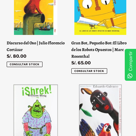
Julio
El
Florencio
Libro
Cortázar
de
los
Robots
Opuestos
Discurso del Oso | Julio Florencio
Gran Bot, Pequeño Bot: El Libro
|
Cortázar
de los Robots Opuestos | Marc
Marc
Compartir
Precio
S/. 80.00
Rosenthal
Rosenthal
habitual
Precio
S/. 65.00
CONSULTAR STOCK
habitual
CONSULTAR STOCK
¡Shrek!
Historia
|
de
William
la
Steig
Resurrección
del
Papagayo
|
Eduardo