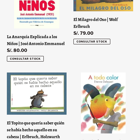
Niños
Wolf
n
|
Erlbruch
:
José
El Milagro del Oso | Wolf
Antonio
Erlbruch
Emmanuel
Precio
S/. 79.00
La Anarquía Explicada a los
habitual
CONSULTAR STOCK
Niños | José Antonio Emmanuel
Precio
S/. 80.00
habitual
CONSULTAR STOCK
El
A
Topito
Todo
que
Color
quería
|
saber
Etienne
quién
Delessert
se
El Topito que quería saber quién
había
se había hecho aquello en su
hecho
cabeza | Erlbruch, Holzwarth
aquello