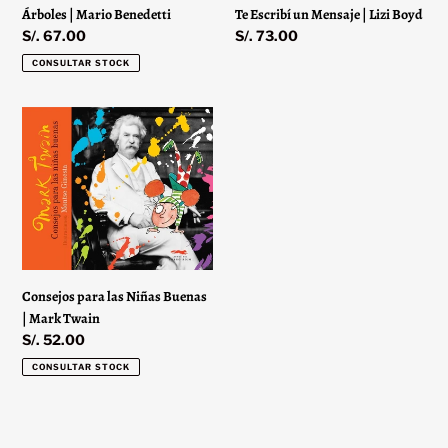
Árboles | Mario Benedetti
Te Escribí un Mensaje | Lizi Boyd
Precio
S/. 67.00
Precio
S/. 73.00
habitual
habitual
CONSULTAR STOCK
Consejos
para
las
Niñas
Buenas
|
Mark
Twain
Consejos para las Niñas Buenas
| Mark Twain
Precio
S/. 52.00
habitual
CONSULTAR STOCK