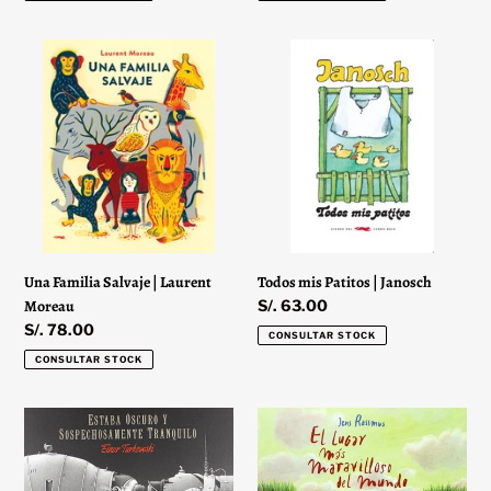
Una
Todos
Familia
mis
Salvaje
Patitos
|
|
Laurent
Janosch
Moreau
Una Familia Salvaje | Laurent
Todos mis Patitos | Janosch
Moreau
Precio
S/. 63.00
habitual
Precio
S/. 78.00
CONSULTAR STOCK
habitual
CONSULTAR STOCK
Estaba
El
Oscuro
Lugar
y
Más