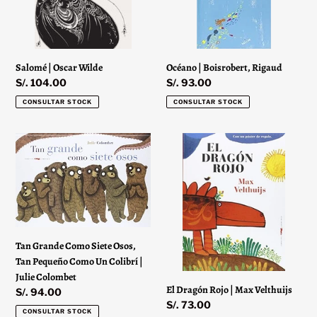
Océano | Boisrobert, Rigaud
Salomé | Oscar Wilde
Precio
S/. 93.00
Precio
S/. 104.00
habitual
habitual
CONSULTAR STOCK
CONSULTAR STOCK
Tan
El
Grande
Dragón
Como
Rojo
Siete
|
Osos,
Max
Tan
Velthuijs
Pequeño
Tan Grande Como Siete Osos,
Como
Tan Pequeño Como Un Colibrí |
Un
Julie Colombet
Colibrí
El Dragón Rojo | Max Velthuijs
Precio
S/. 94.00
|
Precio
S/. 73.00
habitual
Julie
CONSULTAR STOCK