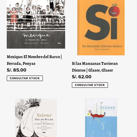
El
las
Nombre
Manzanas
del
Tuvieran
Barco
Dientes
|
|
Ferrada,
Glaser,
Penyas
Glaser
Mexique: El Nombre del Barco |
Ferrada, Penyas
Si las Manzanas Tuvieran
Precio
S/. 85.00
Dientes | Glaser, Glaser
habitual
Precio
S/. 62.00
CONSULTAR STOCK
habitual
CONSULTAR STOCK
Salomé
Océano
|
|
Oscar
Boisrobert,
Wilde
Rigaud