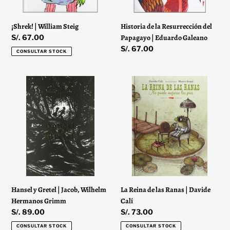
Galeano
¡Shrek! | William Steig
Historia de la Resurrección del
Precio
S/. 67.00
Papagayo | Eduardo Galeano
habitual
Precio
S/. 67.00
CONSULTAR STOCK
habitual
Hansel
La
y
Reina
Gretel
de
|
las
Jacob,
Ranas
Wilhelm
|
Hermanos
Davide
Grimm
Calí
La Reina de las Ranas | Davide
Hansel y Gretel | Jacob, Wilhelm
Calí
Hermanos Grimm
Precio
S/. 73.00
Precio
S/. 89.00
habitual
habitual
CONSULTAR STOCK
CONSULTAR STOCK