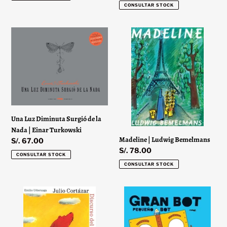
habitual
CONSULTAR STOCK
Colombet
Una
Madeline
Luz
|
Diminuta
Ludwig
Surgió
Bemelmans
de
la
Nada
|
Una Luz Diminuta Surgió de la
Einar
Nada | Einar Turkowski
Turkowski
Madeline | Ludwig Bemelmans
Precio
S/. 67.00
Precio
S/. 78.00
habitual
CONSULTAR STOCK
habitual
CONSULTAR STOCK
Discurso
Gran
del
Bot,
Oso
Pequeño
|
Bot: