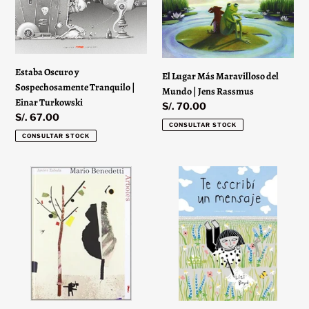
Sospechosamente
Maravilloso
Tranquilo
del
|
Mundo
Einar
|
Turkowski
Jens
Estaba Oscuro y
Rassmus
El Lugar Más Maravilloso del
Sospechosamente Tranquilo |
Mundo | Jens Rassmus
Einar Turkowski
Precio
S/. 70.00
Precio
S/. 67.00
habitual
CONSULTAR STOCK
habitual
CONSULTAR STOCK
Árboles
Te
|
Escribí
Mario
un
Benedetti
Mensaje
|
Lizi
Boyd